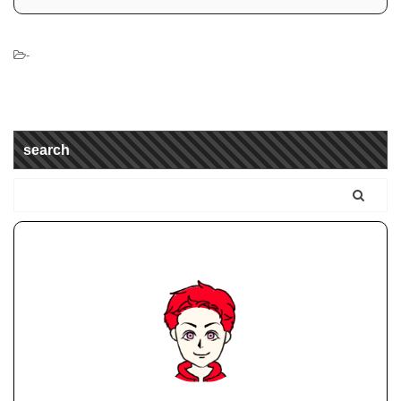
-
search