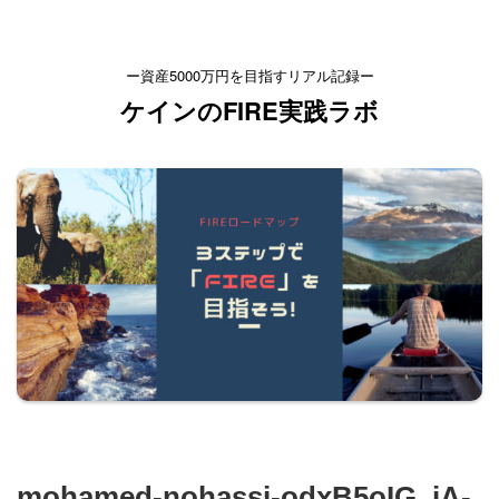
ー資産5000万円を目指すリアル記録ー
ケインのFIRE実践ラボ
mohamed-nohassi-odxB5oIG_iA-