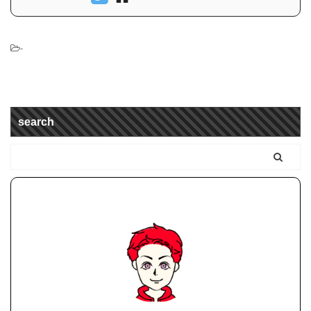
-
search