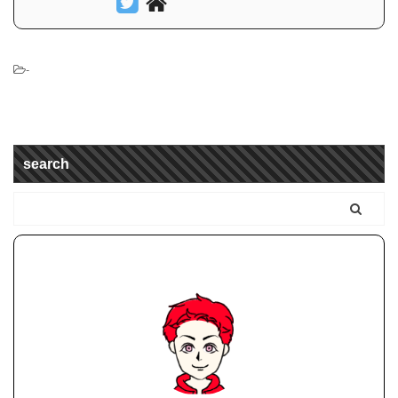
-
search