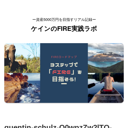
ー資産5000万円を目指すリアル記録ー
ケインのFIRE実践ラボ
quentin-schulz-Q0wpzZw2lTQ-