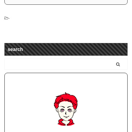
-
search