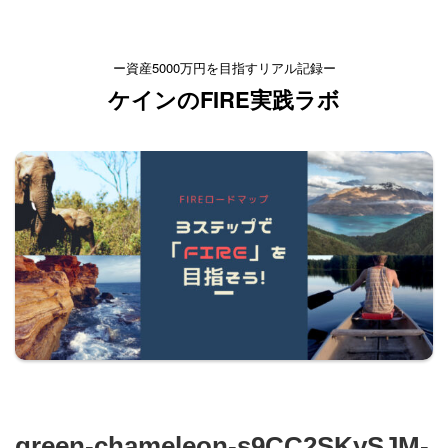
ー資産5000万円を目指すリアル記録ー
ケインのFIRE実践ラボ
green-chameleon-s9CC2SKySJM-